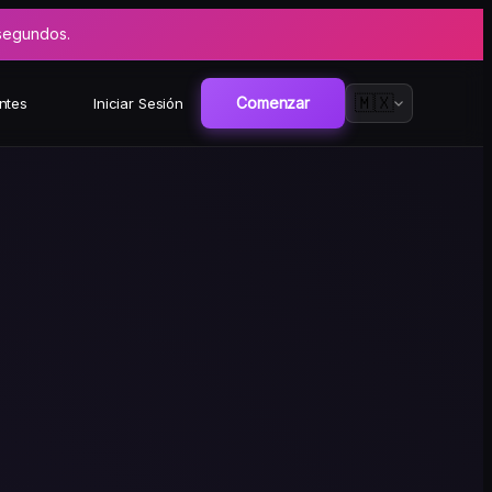
 segundos.
🇲🇽
Comenzar
ntes
Iniciar Sesión