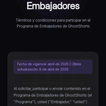
Embajadores
Top 5
Generador de Captions Instagram
Generador de Miniaturas
Descargador de YouTube
Roblox Rants
Generador de Bio
NUEVO
Generador de Hashtags
Descargador de Instagram
Términos y condiciones para participar en el
AI Fruit Story
Generador de Ideas de Video
Programa de Embajadores de GhostShorts
NUEVO
Descargador de TikTok
Skeleton AI
NUEVO
Transcripción de TikTok
Rage Bait
PRONTO
Recortador IA
PRONTO
Fecha de vigencia: abril de 2026 | Última
actualización: 8 de abril de 2026
Al solicitar, participar o enviar contenido en el
Programa de Embajadores de GhostShorts (el
"Programa"), usted ("Embajador," "usted")