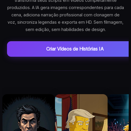
transforma seus scripts em vídeos completamente
Top 5
Gerador de Legendas Instagram
Gerador de Miniaturas
Baixador do YouTube
produzidos. A IA gera imagens correspondentes para cada
cena, adiciona narração profissional com clonagem de
Roblox Rants
Gerador de Bio
NOVO
Gerador de Hashtags
Baixador do Instagram
voz, sincroniza legendas e exporta em HD. Sem filmagem,
sem edição, sem habilidades de design.
AI Fruit Story
Gerador de Ideias de Vídeo
NOVO
Baixador do TikTok
Skeleton AI
NOVO
Transcrição do TikTok
Criar Vídeos de Histórias IA
Rage Bait
EM BREVE
Recortador IA
EM BREVE