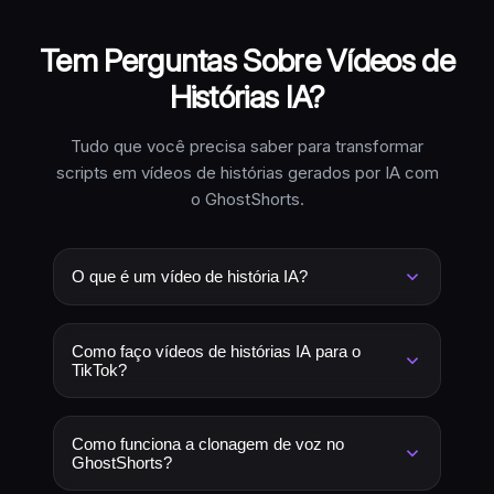
Tem Perguntas Sobre Vídeos de
Histórias IA?
Tudo que você precisa saber para transformar
scripts em vídeos de histórias gerados por IA com
o GhostShorts.
O que é um vídeo de história IA?
Um vídeo de história IA é um vídeo curto ou
longo onde a IA cuida dos visuais, narração e
Como faço vídeos de histórias IA para o
edição. Você fornece um script ou história, e a
TikTok?
IA gera imagens correspondentes para cada
Com o GhostShorts, cole seu script, selecione
cena, adiciona narração com voz, sincroniza
uma voz IA ou clone a sua, e a ferramenta gera
legendas e exporta um vídeo finalizado.
Como funciona a clonagem de voz no
imagens IA para cada cena, adiciona narração,
GhostShorts?
sincroniza legendas e exporta um vídeo